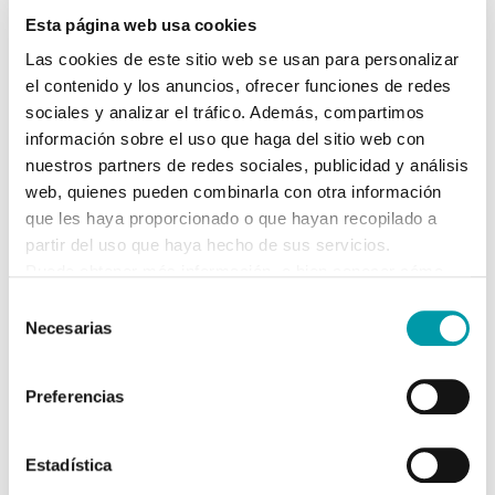
¿QUE ESPECIALIDADES SE TRATAN EN CUIDA2
Esta página web usa cookies
RESIDENCIAL?
Las cookies de este sitio web se usan para personalizar
el contenido y los anuncios, ofrecer funciones de redes
sociales y analizar el tráfico. Además, compartimos
información sobre el uso que haga del sitio web con
¿TIENE COCINA PROPIA CUIDA2 RESIDENCIAL?
nuestros partners de redes sociales, publicidad y análisis
web, quienes pueden combinarla con otra información
que les haya proporcionado o que hayan recopilado a
partir del uso que haya hecho de sus servicios.
¿HAY NUTRICIONISTAS EN CUIDA2
Puede obtener más información, o bien conocer cómo
RESIDENCIAL?
cambiar la configuración
AQUÍ.
Selección
Necesarias
de
consentimiento
¿HAY CENTRO DE DÍA EN CUIDA2
Preferencias
RESIDENCIAL?
Estadística