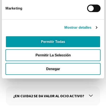
¿EN CUIDA2 RESIDENCIAL CUIDAN A
Marketing
PERSONAS CON ALZHEIMER Y OTRAS
DEMENCIAS?
Mostrar detalles
¿CUENTA CUIDA2 CON UNIDAD DE
Permitir Todas
PSICOGERIATRÍA?
Permitir La Selección
¿EN CUIDA2 RESIDENCIAL SE HACE
Denegar
REHABILITACIÓN TRAUMATOLÓGICA?
¿EN CUIDA2 SE DA VALOR AL OCIO ACTIVO?