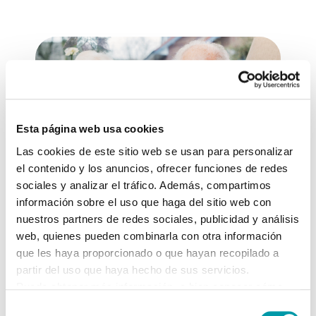
Esta página web usa cookies
Las cookies de este sitio web se usan para personalizar
el contenido y los anuncios, ofrecer funciones de redes
sociales y analizar el tráfico. Además, compartimos
información sobre el uso que haga del sitio web con
Conoce todos nuestros
nuestros partners de redes sociales, publicidad y análisis
Programas Asistenciales
web, quienes pueden combinarla con otra información
que les haya proporcionado o que hayan recopilado a
El objetivo de estos servicios es otorgar una
partir del uso que haya hecho de sus servicios.
Puede obtener más información, o bien conocer cómo
atención personalizada cubriendo cada una de
cambiar la configuración
AQUÍ.
las necesidades de los residentes.
Selección