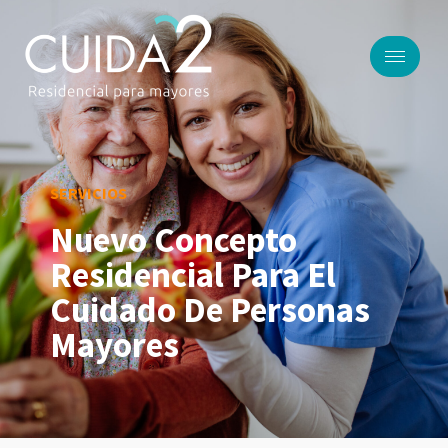
SERVICIOS
Nuevo Concepto
Residencial Para El
Cuidado De Personas
Mayores