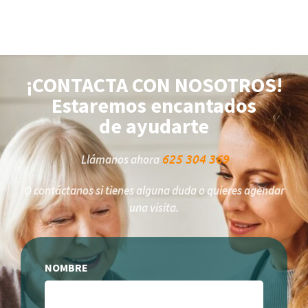
¡CONTACTA CON NOSOTROS!
Estaremos encantados
de ayudarte
625 304 369
Llámanos ahora
O contáctanos si tienes alguna duda o quieres agendar
una visita.
NOMBRE